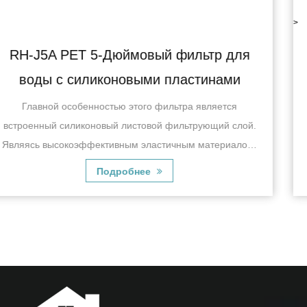
>
р для
RH-06J5B Одинарный фильтр дл
ами
с медным возвратным клапа
ется
RH-06J5BSОдиночный фильтр для воды с м
ий слой.
возвратным клапаном отличается эффекти
ериалом,
системой фильтрации, которая эффективно уд
им
воды примеси, взвеси, остаточный хлор, за
Подробнее
некоторые вредн...