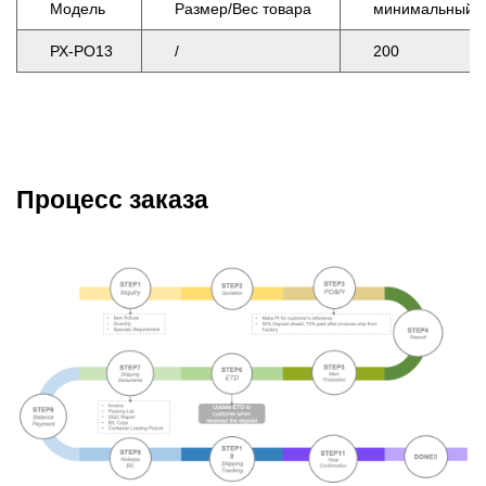
     Модель    
     Размер/Вес товара    
     минимальный за
     РХ-РО13    
     /    
     200    
Процесс заказа