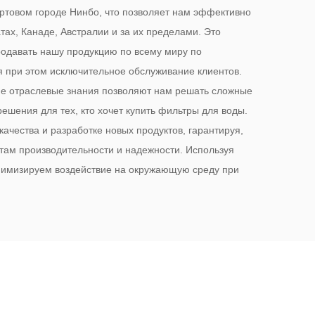
ортовом городе Нинбо, что позволяет нам эффективно
ах, Канаде, Австралии и за их пределами. Это
одавать нашу продукцию по всему миру по
 при этом исключительное обслуживание клиентов.
ие отраслевые знания позволяют нам решать сложные
ешения для тех, кто хочет купить фильтры для воды.
чества и разработке новых продуктов, гарантируя,
ртам производительности и надежности. Используя
нимизируем воздействие на окружающую среду при
ности продукта. Наша приверженность совершенству
вому производству, безупречному качеству и