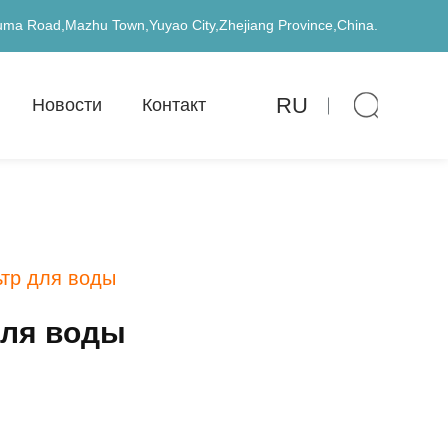
uma Road,Mazhu Town,Yuyao City,Zhejiang Province,China.
RU
Новости
Контакт
тр для воды
для воды