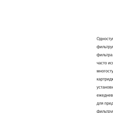
Односту
фильтру
фильтра
часто ис
многост
картридж
установ
ежедневн
для пре
фильтру