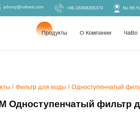
johnny@ruihesl.com
+86-18368206374
No.99,Y
Продукты
О Компании
ЧаВо
кты
/
Фильтр для воды
/
Одноступенчатый филь
 Одноступенчатый фильтр 