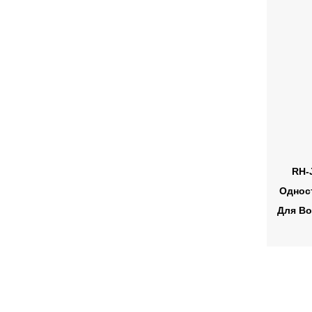
RH-
Однос
Для В