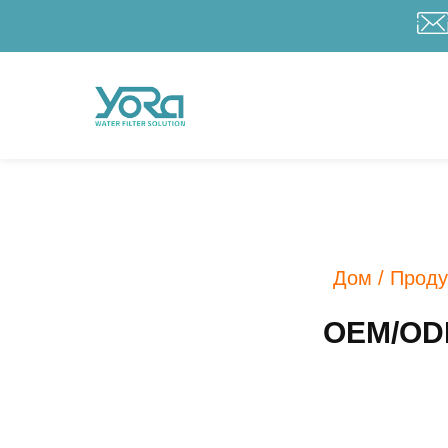
Дом
/
Проду
OEM/ODM