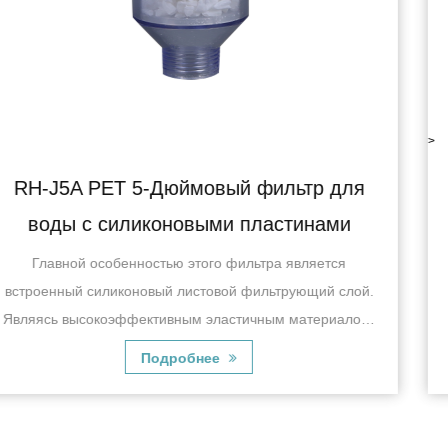
>
р для
RH-06J5B Одинарный фильтр дл
ами
с медным возвратным клапа
ется
RH-06J5BSОдиночный фильтр для воды с м
ий слой.
возвратным клапаном отличается эффекти
ериалом,
системой фильтрации, которая эффективно уд
им
воды примеси, взвеси, остаточный хлор, за
Подробнее
некоторые вредн...