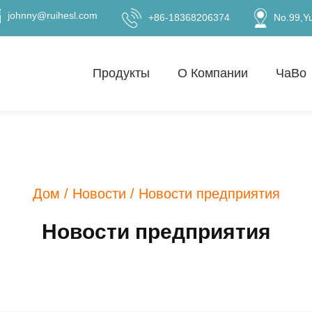
johnny@ruihesl.com
+86-18368206374
No.99,Y
Продукты
О Компании
ЧаВо
Дом
/
Новости
/
Новости предприятия
Новости предприятия