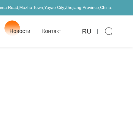
uma Road,Mazhu Town,Yuyao City,Zhejiang Province,China.
RU
Новости
Контакт