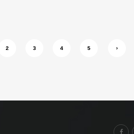
2
3
4
5
›