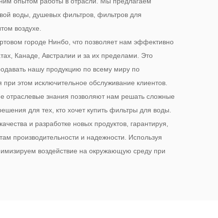
тним опытом работы в отрасли. Мы предлагаем
вой воды, душевых фильтров, фильтров для
том воздухе.
ортовом городе Нинбо, что позволяет нам эффективно
ах, Канаде, Австралии и за их пределами. Это
одавать нашу продукцию по всему миру по
 при этом исключительное обслуживание клиентов.
ие отраслевые знания позволяют нам решать сложные
ешения для тех, кто хочет купить фильтры для воды.
чества и разработке новых продуктов, гарантируя,
ртам производительности и надежности. Используя
нимизируем воздействие на окружающую среду при
ности продукта. Наша приверженность совершенству
вому производству, безупречному качеству и