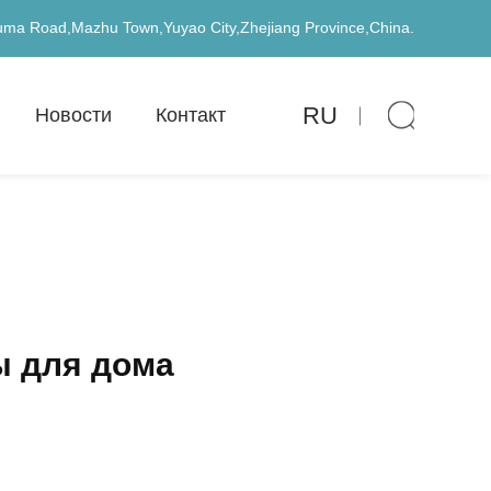
uma Road,Mazhu Town,Yuyao City,Zhejiang Province,China.
RU
Новости
Контакт
ы для дома