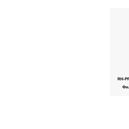
RH-P
Фи