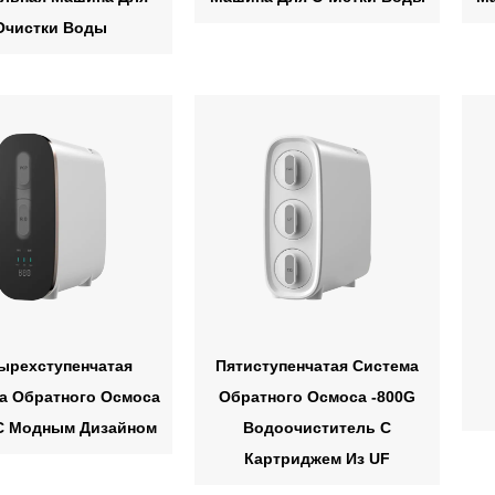
Очистки Воды
ырехступенчатая
Пятиступенчатая Система
а Обратного Осмоса
Обратного Осмоса -800G
С Модным Дизайном
Водоочиститель С
Картриджем Из UF