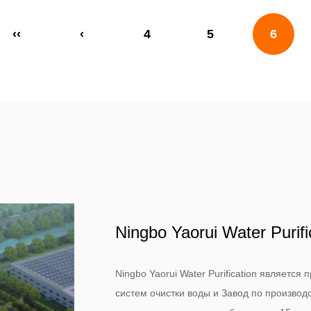
‹‹
‹
4
5
6
Ningbo Yaorui Water Purifi
Ningbo Yaorui Water Purification являетс
систем очистки воды
и
Завод по производс