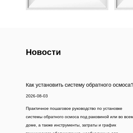
Новости
атного осмоса?
Как сделать фильтр для воды?
2026-07-27
 по установке
Руководство по фильтрации воды Практич
овиной или во всем
руководство по сборке простого фильтра д
ы и график
домашних условиях, а также наглядное ср