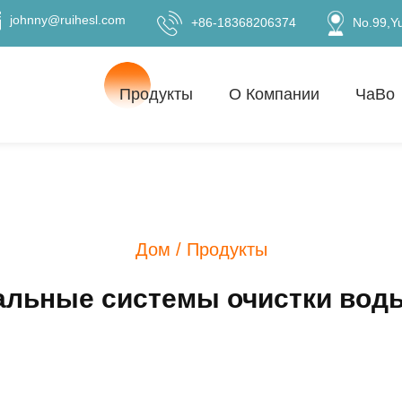
johnny@ruihesl.com
+86-18368206374
No.99,Y
Продукты
О Компании
ЧаВо
Дом
/
Продукты
льные системы очистки вод