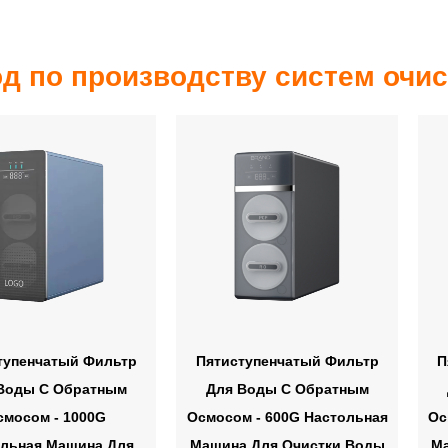
д по производству систем очи
тупенчатый Фильтр
Пятиступенчатый Фильтр
П
Воды С Обратным
Для Воды С Обратным
смосом - 1000G
Осмосом - 600G Настольная
Ос
льная Машина Для
Машина Для Очистки Воды
М