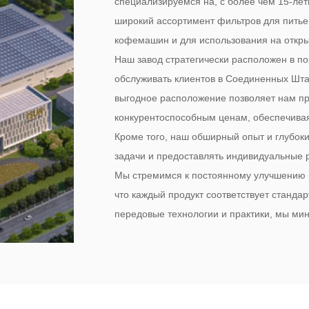
специализируемся на, с более чем 15-ле
широкий ассортимент фильтров для питье
кофемашин и для использования на откры
Наш завод стратегически расположен в п
обслуживать клиентов в Соединенных Штат
выгодное расположение позволяет нам пр
конкурентоспособным ценам, обеспечивая
Кроме того, наш обширный опыт и глубок
задачи и предоставлять индивидуальные р
Мы стремимся к постоянному улучшению ка
что каждый продукт соответствует станда
передовые технологии и практики, мы ми
одновременном повышении производитель
отражается в нашем стремлении к устойчи
эксплуатационной надежности.