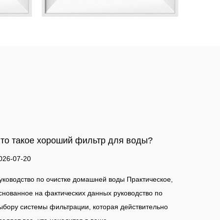
Кувшин, кран или под раковиной?
Сравнение наиболее популярных типов
фильтров для воды
кое,
2026-07-13
о
ьно
Не все фильтры для воды одинаковы. Это руководство