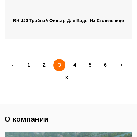
RH-JJ3 Тройной Фильтр Для Воды На Столешнице
‹
1
2
3
4
5
6
›
››
О компании