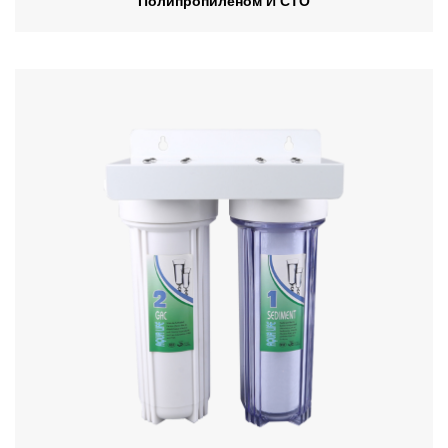
Полипропиленом И CTO